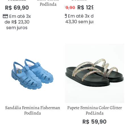
Podlinda
R$
129,90
R$
69,90
R$
179,90
Em até 3x de
Em até 3x
R$
43,30
sem juros
de
R$
23,30
sem juros
Sandália Feminina Fisherman
Papete Feminina Color Glitter
Podlinda
PodLinda
R$
59,90