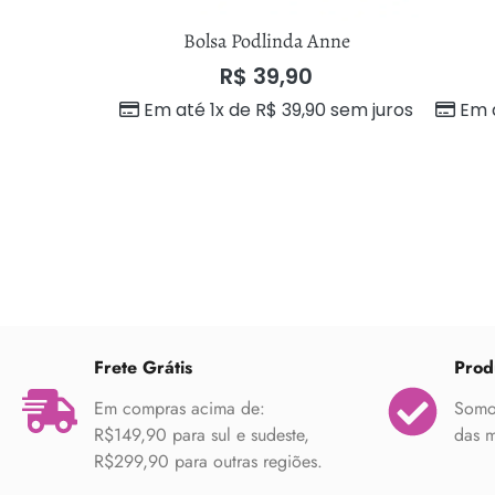
amara
Bolsa Podlinda Anne
R$
39,90
Em até 1x de
R$
39,90
sem juros
Em 
Frete Grátis
Prod
Em compras acima de:
Somos
R$149,90 para sul e sudeste,
das m
R$299,90 para outras regiões.