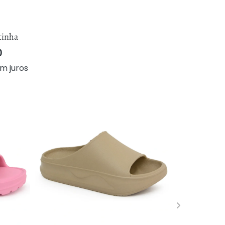
tinha
0
m juros