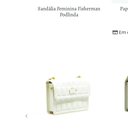
na Podlinda
Sandália Feminina Fisherman
Pap
 Flor
Podlinda
97
sem juros
Em 