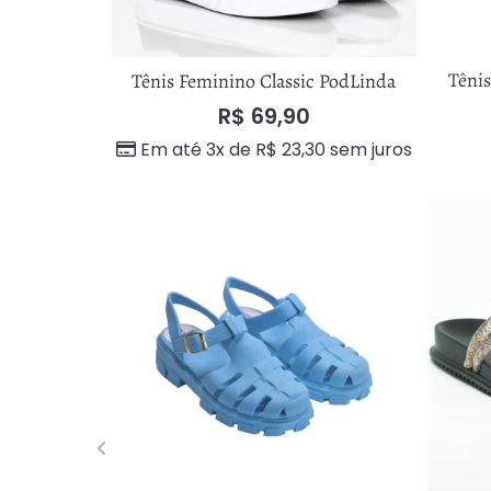
Têni
Tênis Feminino Classic PodLinda
R$
69,90
Em até 3x de
R$
23,30
sem juros