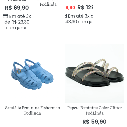
Podlinda
R$
129,90
R$
69,90
R$
179,90
Em até 3x de
Em até 3x
R$
43,30
sem juros
de
R$
23,30
sem juros
Sandália Feminina Fisherman
Papete Feminina Color Glitter
Podlinda
PodLinda
R$
59,90