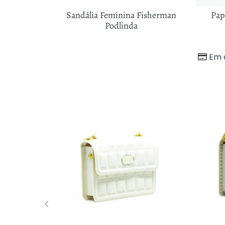
na Podlinda
Sandália Feminina Fisherman
Pap
 Flor
Podlinda
97
sem juros
Em 