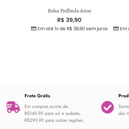
amara
Bolsa Podlinda Anne
R$
39,90
Em até 1x de
R$
39,90
sem juros
Em 
Frete Grátis
Prod
Em compras acima de:
Somos
R$149,90 para sul e sudeste,
das m
R$299,90 para outras regiões.