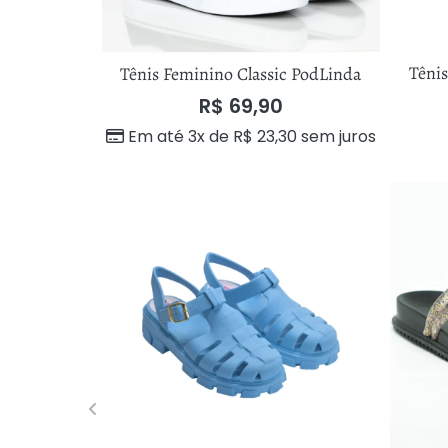
Têni
Tênis Feminino Classic PodLinda
R$
69,90
Em até 3x de
R$
23,30
sem juros