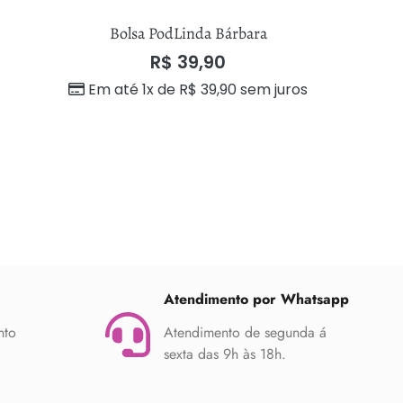
Bolsa PodLinda Bárbara
Bols
R$
39,90
Em até 1x de
R$
39,90
sem juros
Em até 
Atendimento por Whatsapp
nto
Atendimento de segunda á
sexta das 9h às 18h.