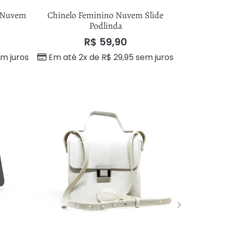
a Nuvem
Chinelo Feminino Nuvem Slide
Chinelo F
Podlinda
R$
59,90
Em até 
m juros
Em até 2x de
R$
29,95
sem juros