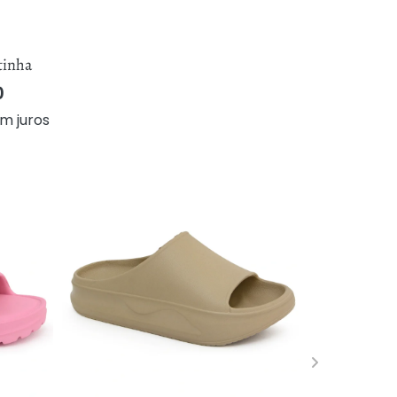
tinha
0
m juros