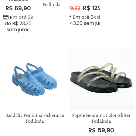
Podlinda
R$
129,90
R$
69,90
R$
179,90
Em até 3x de
Em até 3x
R$
43,30
sem juros
de
R$
23,30
sem juros
Sandália Feminina Fisherman
Papete Feminina Color Glitter
Podlinda
PodLinda
R$
59,90