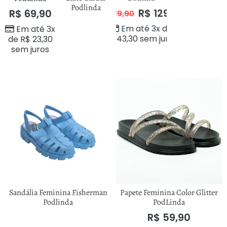
Podlinda
R$
129,90
R$
69,90
R$
179,90
Em até 3x de
Em até 3x
R$
43,30
sem juros
de
R$
23,30
sem juros
Sandália Feminina Fisherman
Papete Feminina Color Glitter
Podlinda
PodLinda
R$
59,90