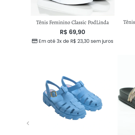
Têni
Tênis Feminino Classic PodLinda
R$
69,90
Em até 3x de
R$
23,30
sem juros