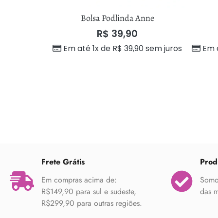
amara
Bolsa Podlinda Anne
R$
39,90
Em até 1x de
R$
39,90
sem juros
Em 
Frete Grátis
Prod
Em compras acima de:
Somos
R$149,90 para sul e sudeste,
das m
R$299,90 para outras regiões.