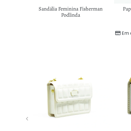
na Podlinda
Sandália Feminina Fisherman
Pap
 Flor
Podlinda
97
sem juros
Em 