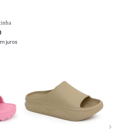
tinha
0
m juros