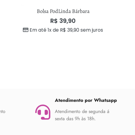
Bolsa PodLinda Bárbara
Bols
R$
39,90
Em até 1x de
R$
39,90
sem juros
Em até 
Atendimento por Whatsapp
nto
Atendimento de segunda á
sexta das 9h às 18h.