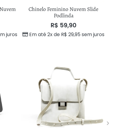
a Nuvem
Chinelo Feminino Nuvem Slide
Chinelo F
Podlinda
R$
59,90
Em até 
m juros
Em até 2x de
R$
29,95
sem juros