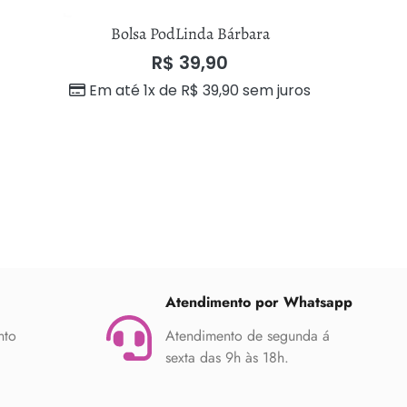
Bolsa PodLinda Bárbara
Bols
R$
39,90
Em até 1x de
R$
39,90
sem juros
Em até 
Atendimento por Whatsapp
nto
Atendimento de segunda á
sexta das 9h às 18h.