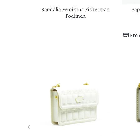
na Podlinda
Sandália Feminina Fisherman
Pap
 Flor
Podlinda
97
sem juros
Em 