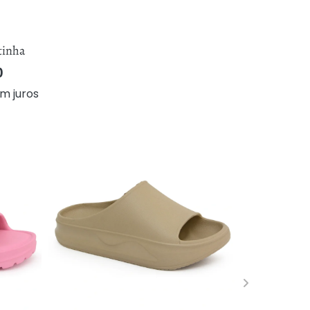
tinha
0
m juros