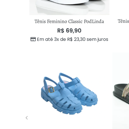
Têni
Tênis Feminino Classic PodLinda
R$
69,90
Em até 3x de
R$
23,30
sem juros