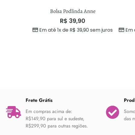
amara
Bolsa Podlinda Anne
R$
39,90
Em até 1x de
R$
39,90
sem juros
Em 
Frete Grátis
Prod
Em compras acima de:
Somos
R$149,90 para sul e sudeste,
das m
R$299,90 para outras regiões.