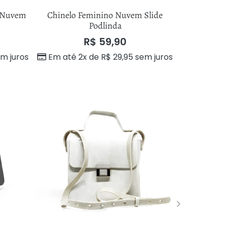
a Nuvem
Chinelo Feminino Nuvem Slide
Chinelo F
Podlinda
R$
59,90
Em até 
m juros
Em até 2x de
R$
29,95
sem juros