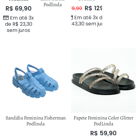
Podlinda
R$
129,90
R$
69,90
R$
179,90
Em até 3x de
Em até 3x
R$
43,30
sem juros
de
R$
23,30
sem juros
Sandália Feminina Fisherman
Papete Feminina Color Glitter
Podlinda
PodLinda
R$
59,90