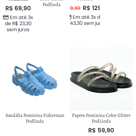
Podlinda
R$
129,90
R$
69,90
R$
179,90
Em até 3x de
Em até 3x
R$
43,30
sem juros
de
R$
23,30
sem juros
Sandália Feminina Fisherman
Papete Feminina Color Glitter
Podlinda
PodLinda
R$
59,90