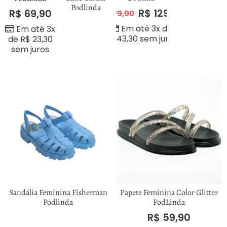
Podlinda
R$
129,90
R$
69,90
R$
179,90
Em até 3x de
Em até 3x
R$
43,30
sem juros
de
R$
23,30
sem juros
Sandália Feminina Fisherman
Papete Feminina Color Glitter
Podlinda
PodLinda
R$
59,90