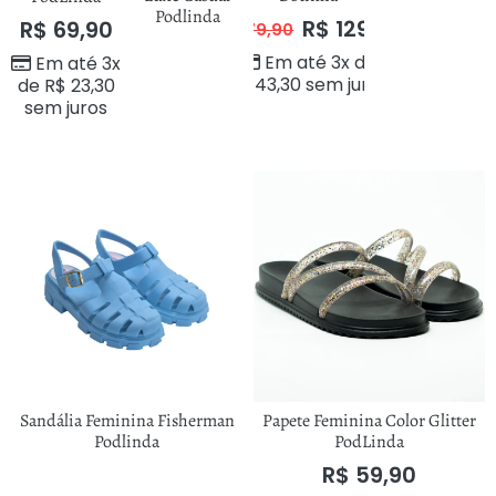
Podlinda
R$
129,90
R$
69,90
R$
179,90
Em até 3x de
Em até 3x
R$
43,30
sem juros
de
R$
23,30
sem juros
Sandália Feminina Fisherman
Papete Feminina Color Glitter
Podlinda
PodLinda
R$
59,90