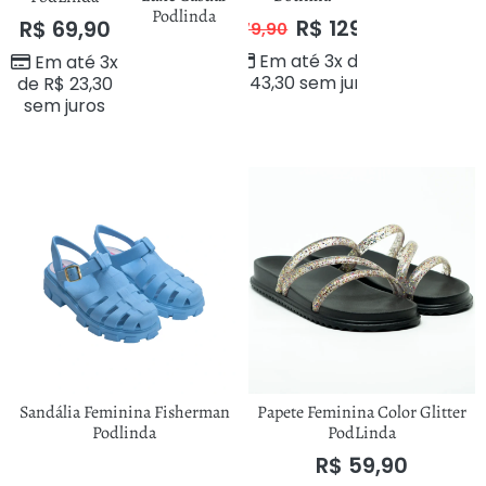
Podlinda
R$
129,90
R$
69,90
R$
179,90
Em até 3x de
Em até 3x
R$
43,30
sem juros
de
R$
23,30
sem juros
Sandália Feminina Fisherman
Papete Feminina Color Glitter
Podlinda
PodLinda
R$
59,90