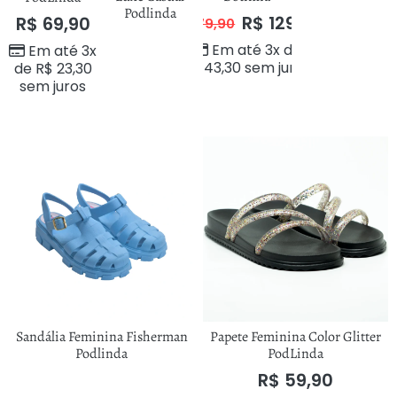
Podlinda
R$
129,90
R$
69,90
R$
179,90
Em até 3x de
Em até 3x
R$
43,30
sem juros
de
R$
23,30
sem juros
Sandália Feminina Fisherman
Papete Feminina Color Glitter
Podlinda
PodLinda
R$
59,90